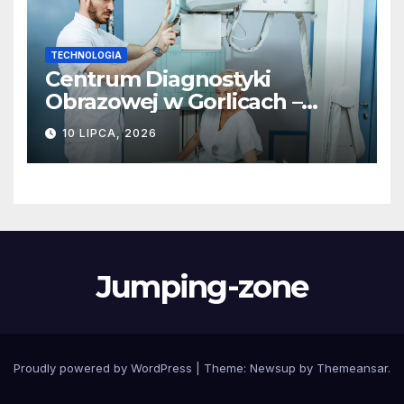
TECHNOLOGIA
Centrum Diagnostyki
Obrazowej w Gorlicach –
nowoczesne metody badań
10 LIPCA, 2026
Jumping-zone
Proudly powered by WordPress
|
Theme:
Newsup
by
Themeansar
.