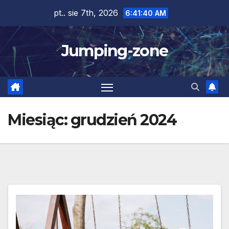
Skip
pt.. sie 7th, 2026
6:41:41 AM
to
content
Jumping-zone
Miesiąc:
grudzień 2024