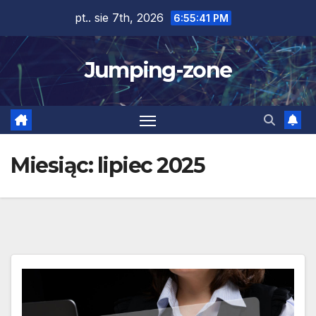
Skip
pt.. sie 7th, 2026
6:55:42 PM
to
content
Jumping-zone
Miesiąc:
lipiec 2025