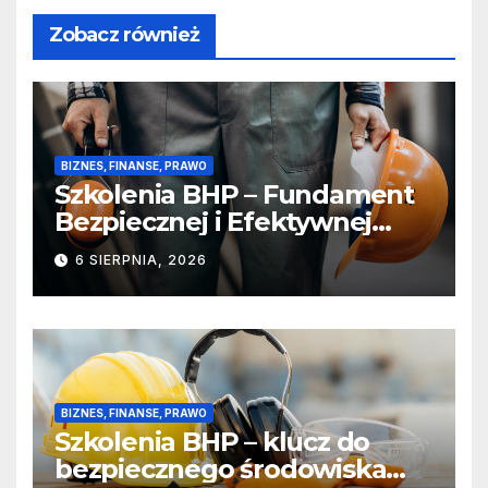
Zobacz również
BIZNES, FINANSE, PRAWO
Szkolenia BHP – Fundament
Bezpiecznej i Efektywnej
Pracy
6 SIERPNIA, 2026
BIZNES, FINANSE, PRAWO
Szkolenia BHP – klucz do
bezpiecznego środowiska