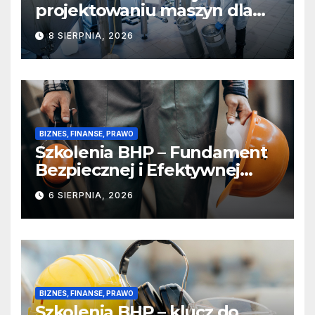
projektowaniu maszyn dla
sektora spożywczego,
8 SIERPNIA, 2026
farmaceutycznego i
chemicznego
BIZNES, FINANSE, PRAWO
Szkolenia BHP – Fundament
Bezpiecznej i Efektywnej
Pracy
6 SIERPNIA, 2026
BIZNES, FINANSE, PRAWO
Szkolenia BHP – klucz do