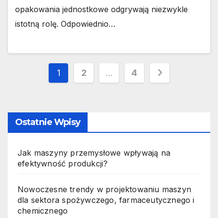
opakowania jednostkowe odgrywają niezwykle
istotną rolę. Odpowiednio…
Stronicowanie
1
2
…
4
wpisów
Ostatnie Wpisy
Jak maszyny przemysłowe wpływają na
efektywność produkcji?
Nowoczesne trendy w projektowaniu maszyn
dla sektora spożywczego, farmaceutycznego i
chemicznego