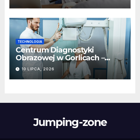
terapii
TECHNOLOGIA
Centrum Diagnostyki
Obrazowej w Gorlicach –
nowoczesne metody badań
10 LIPCA, 2026
Jumping-zone