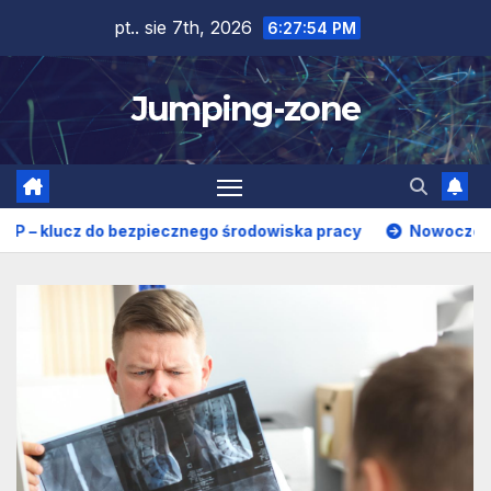
Skip
pt.. sie 7th, 2026
6:27:56 PM
to
content
Jumping-zone
znego środowiska pracy
Nowoczesna diagnostyka obrazowa 