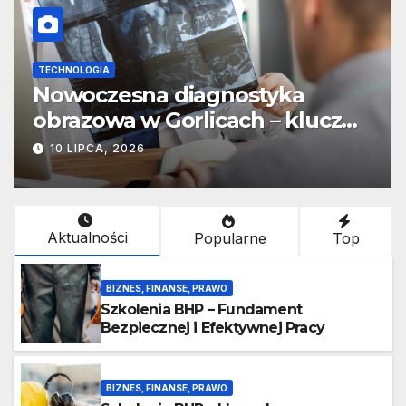
TECHNOLOGIA
Nowoczesna diagnostyka
obrazowa w Gorlicach – klucz
do szybkiej i skutecznej terapii
10 LIPCA, 2026
Aktualności
Popularne
Top
BIZNES, FINANSE, PRAWO
Szkolenia BHP – Fundament
Bezpiecznej i Efektywnej Pracy
BIZNES, FINANSE, PRAWO