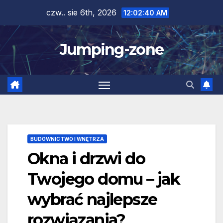
Skip
czw.. sie 6th, 2026
12:02:41 AM
to
content
Jumping-zone
BUDOWNICTWO I WNĘTRZA
Okna i drzwi do
Twojego domu – jak
wybrać najlepsze
rozwiązania?