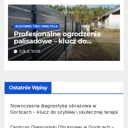
BUDOWNICTWO I WNĘTRZA
Profesjonalne ogrodzenia
palisadowe – klucz do
trwałości i wyjątkowego
CZE 2, 2026
designu
Ostatnie Wpisy
Nowoczesna diagnostyka obrazowa w
Gorlicach – klucz do szybkiej i skutecznej terapii
Centrum Diagnostyki Obrazowej w Gorlicach –