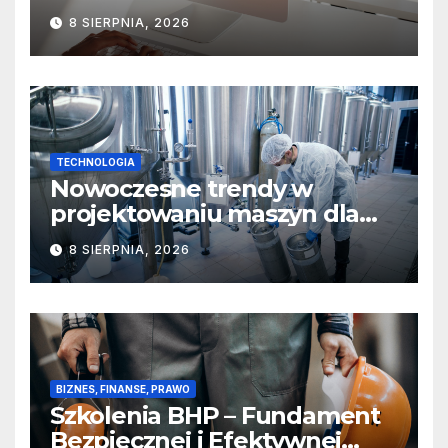
produkcji?
8 SIERPNIA, 2026
TECHNOLOGIA
Nowoczesne trendy w
projektowaniu maszyn dla
sektora spożywczego,
8 SIERPNIA, 2026
farmaceutycznego i
chemicznego
BIZNES, FINANSE, PRAWO
Szkolenia BHP – Fundament
Bezpiecznej i Efektywnej