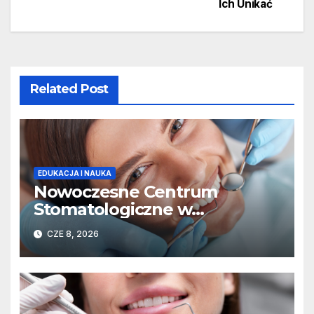
Ich Unikać
Related Post
EDUKACJA I NAUKA
Nowoczesne Centrum
Stomatologiczne w
Warszawie – Kompleksowa
CZE 8, 2026
Opieka Dentystyczna