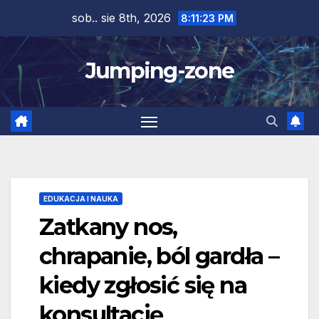
Skip
sob.. sie 8th, 2026
8:11:24 PM
to
content
Jumping-zone
EDUKACJA I NAUKA
Zatkany nos,
chrapanie, ból gardła –
kiedy zgłosić się na
konsultację