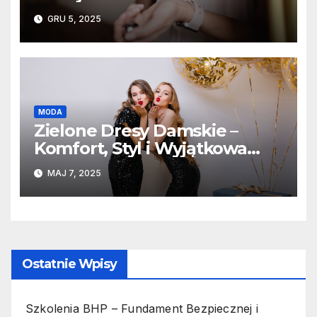
GRU 5, 2025
MODA
Zielone Dresy Damskie –
Komfort, Styl i Wyjątkowa
Jakość
MAJ 7, 2025
Ostatnie Wpisy
Szkolenia BHP – Fundament Bezpiecznej i