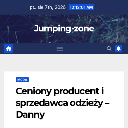
Skip
pt.. sie 7th, 2026
10:12:02 AM
to
content
Jumping-zone
MODA
Ceniony producent i
sprzedawca odzieży –
Danny