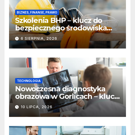
BIZNES, FINANSE, PRAWO
Szkolenia BHP – klucz do
bezpiecznego środowiska
pracy
6 SIERPNIA, 2026
TECHNOLOGIA
Nowoczesna diagnostyka
obrazowa w Gorlicach – klucz
do szybkiej i skutecznej
10 LIPCA, 2026
terapii