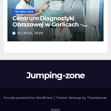
TECHNOLOGIA
Centrum Diagnostyki
Obrazowej w Gorlicach –
nowoczesne metody badań
10 LIPCA, 2026
Jumping-zone
Proudly powered by WordPress
|
Theme:
Newsup
by
Themeansar
.
Home