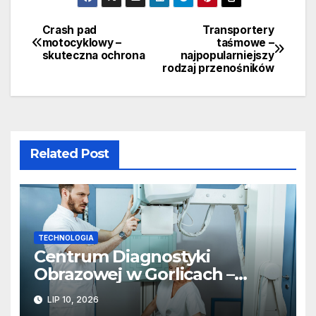
Crash pad
Transportery
Nawigacja
motocyklowy –
taśmowe –
skuteczna ochrona
najpopularniejszy
wpisu
rodzaj przenośników
Related Post
TECHNOLOGIA
Centrum Diagnostyki
Obrazowej w Gorlicach –
nowoczesne metody badań
LIP 10, 2026