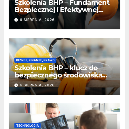
Szkolenia BHP – Fundament
Bezpiecznej i Efektywnej
Pracy
6 SIERPNIA, 2026
BIZNES, FINANSE, PRAWO
Szkolenia BHP – klucz do
bezpiecznego środowiska
pracy
6 SIERPNIA, 2026
TECHNOLOGIA