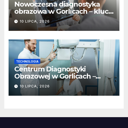
Nowoczesna diagnostyka
obrazowa w Gorlicach – klucz
do szybkiej i skutecznej
10 LIPCA, 2026
terapii
TECHNOLOGIA
Centrum Diagnostyki
Obrazowej w Gorlicach –
nowoczesne metody badań
10 LIPCA, 2026