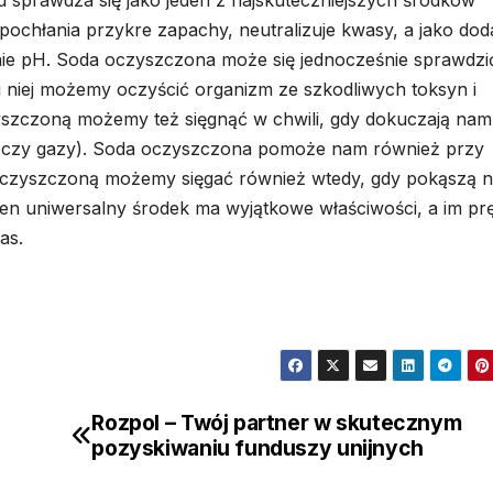
u sprawdza się jako jeden z najskuteczniejszych środków
ochłania przykre zapachy, neutralizuje kwasy, a jako dod
ie pH. Soda oczyszczona może się jednocześnie sprawdzi
ki niej możemy oczyścić organizm ze szkodliwych toksyn i
yszczoną możemy też sięgnąć w chwili, gdy dokuczają nam
a czy gazy). Soda oczyszczona pomoże nam również przy
ę oczyszczoną możemy sięgać również wtedy, gdy pokąszą 
Ten uniwersalny środek ma wyjątkowe właściwości, a im pr
as.
Rozpol – Twój partner w skutecznym
pozyskiwaniu funduszy unijnych