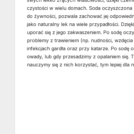
swych lekko żrących właściwości, dzięki czem
czystości w wielu domach. Soda oczyszczona p
do żywności, pozwala zachować jej odpowiedn
jako naturalny lek na wiele przypadłości. Dzię
uporać się z jego zakwaszeniem. Po sodę ocz
problemy z trawieniem (np. nudności, wzdęci
infekcjach gardła oraz przy katarze. Po sod
owady, lub gdy przesadzimy z opalaniem się. 
nauczymy się z nich korzystać, tym lepiej dla n
Nawigacja
wpisu