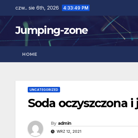
Skip
czw.. sie 6th, 2026
4:33:50 PM
to
content
Jumping-zone
HOME
UNCATEGORIZED
Soda oczyszczona i 
By
admin
WRZ 12, 2021