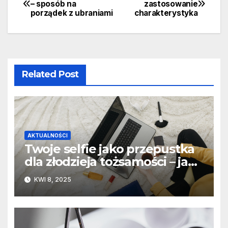
Nawigacja
– sposób na
zastosowanie
porządek z ubraniami
charakterystyka
wpisu
Related Post
AKTUALNOŚCI
Twoje selfie jako przepustka
dla złodzieja tożsamości – jak
przestępcy wykorzystują
KWI 8, 2025
zdjęcia z sieci