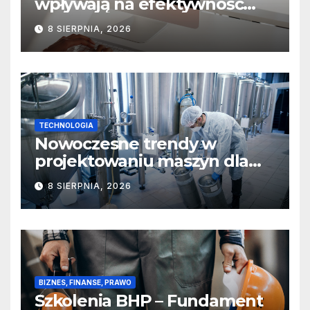
wpływają na efektywność
produkcji?
8 SIERPNIA, 2026
TECHNOLOGIA
Nowoczesne trendy w
projektowaniu maszyn dla
sektora spożywczego,
8 SIERPNIA, 2026
farmaceutycznego i
chemicznego
BIZNES, FINANSE, PRAWO
Szkolenia BHP – Fundament