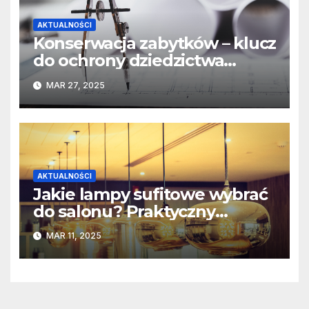
AKTUALNOŚCI
Konserwacja zabytków – klucz
do ochrony dziedzictwa
kulturowego
MAR 27, 2025
AKTUALNOŚCI
Jakie lampy sufitowe wybrać
do salonu? Praktyczny
poradnik
MAR 11, 2025