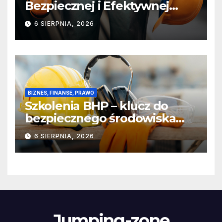
Bezpiecznej i Efektywnej
Pracy
6 SIERPNIA, 2026
BIZNES, FINANSE, PRAWO
Szkolenia BHP – klucz do
bezpiecznego środowiska
pracy
6 SIERPNIA, 2026
Jumping-zone