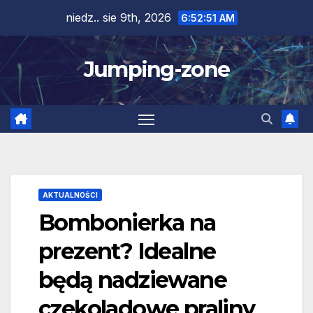
Skip
niedz.. sie 9th, 2026
6:52:52 AM
to
content
Jumping-zone
AKTUALNOŚCI
Bombonierka na
prezent? Idealne
będą nadziewane
czekoladowe praliny