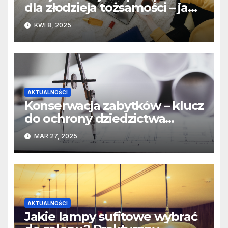
dla złodzieja tożsamości – jak
przestępcy wykorzystują
KWI 8, 2025
zdjęcia z sieci
AKTUALNOŚCI
Konserwacja zabytków – klucz
do ochrony dziedzictwa
kulturowego
MAR 27, 2025
AKTUALNOŚCI
Jakie lampy sufitowe wybrać