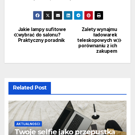
Jakie lampy sufitowe
Zalety wynajmu
Nawigacja
wybrać do salonu?
ładowarek
Praktyczny poradnik
teleskopowych w
wpisu
porównaniu z ich
zakupem
Related Post
AKTUALNOŚCI
Twoje selfie jako przepustka