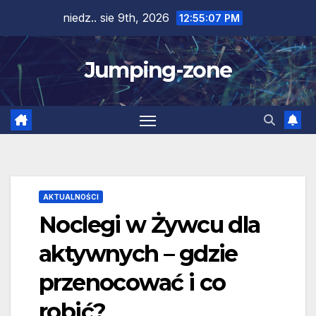
Skip
niedz.. sie 9th, 2026
12:55:08 PM
to
content
Jumping-zone
AKTUALNOŚCI
Noclegi w Żywcu dla
aktywnych – gdzie
przenocować i co
robić?