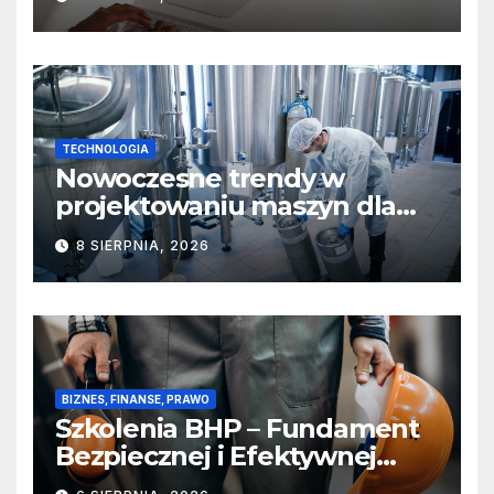
TECHNOLOGIA
Nowoczesne trendy w
projektowaniu maszyn dla
sektora spożywczego,
8 SIERPNIA, 2026
farmaceutycznego i
chemicznego
BIZNES, FINANSE, PRAWO
Szkolenia BHP – Fundament
Bezpiecznej i Efektywnej
Pracy